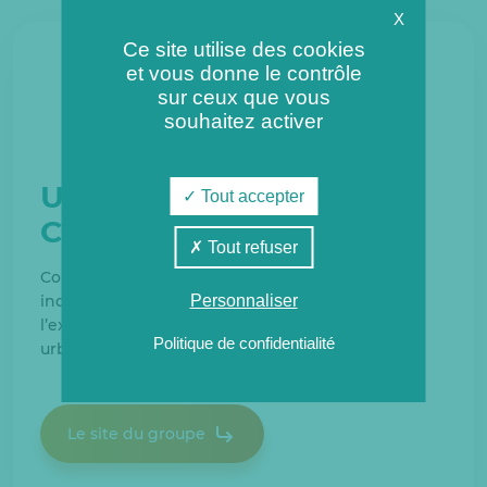
X
Ce site utilise des cookies
et vous donne le contrôle
sur ceux que vous
souhaitez activer
Une filiale du groupe
Tout accepter
Coriance
Tout refuser
Coriance accompagne les collectivités et les
Personnaliser
industries dans la création, la construction et
l’exploitation de réseaux de chaleur et de froid
Politique de confidentialité
urbains depuis 25 ans.
Le site du groupe