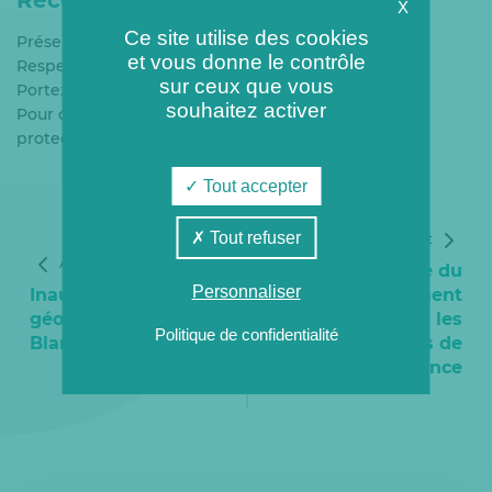
Recommandations :
X
Ce site utilise des cookies
Présentez-vous à l’heure de la visite
et vous donne le contrôle
Respectez les consignes de sécurité
sur ceux que vous
Portez des chaussures fermées
souhaitez activer
Pour des raisons de sécurité, des équipements de
protection seront fournis sur place
Tout accepter
Tout refuser
Article suivant
Article précédent
Semaine du
Personnaliser
Inauguration de la
développement
géothermie du
durable dans les
Politique de confidentialité
Blanc-Mesnil
installations de
Coriance